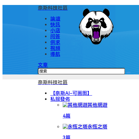
奈斯科技社區
論壇
快訊
小店
问答
供求
視頻
導航
文章
奈斯科技社區
【奈斯AI-可画图】
私服發佈
其他網遊
4篇
永恆之塔
3篇