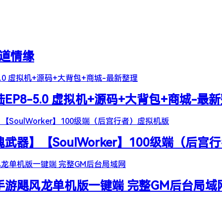
天道情缘
陆EP8-5.0 虚拟机+源码+大背包+商城-最
器】【SoulWorker】100级端（后宫
谷手游飓风龙单机版一键端 完整GM后台局域