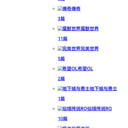
傳奇
3篇
魔獸世界
11篇
完美世界
5篇
希望OL
2篇
地下城与勇士
1篇
仙境传说RO
10篇