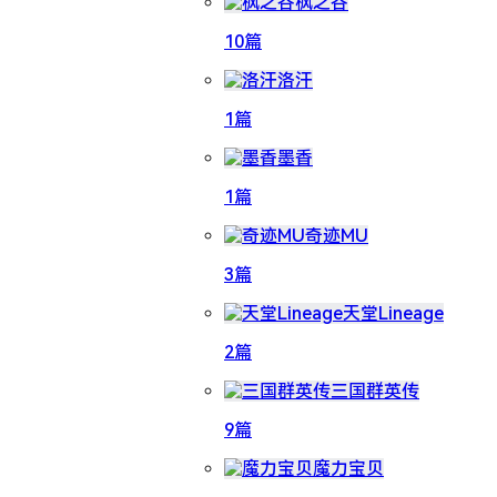
枫之谷
10篇
洛汗
1篇
墨香
1篇
奇迹MU
3篇
天堂Lineage
2篇
三国群英传
9篇
魔力宝贝